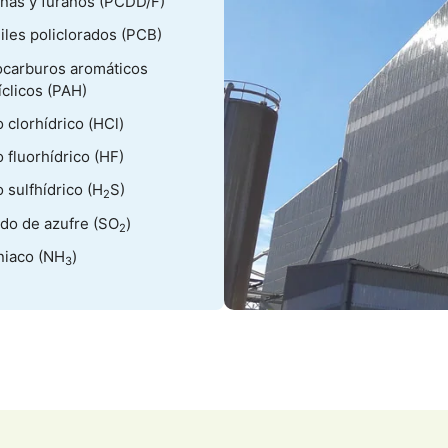
inas y furanos (PCDD/F)
iles policlorados (PCB)
ocarburos aromáticos
íclicos (PAH)
 clorhídrico (HCl)
 fluorhídrico (HF)
 sulfhídrico (H
S)
2
ido de azufre (SO
)
2
iaco (NH
)
3