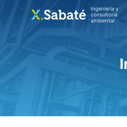
Saltar
Ingeniería y
al
consultoría
contenido
ambiental
I