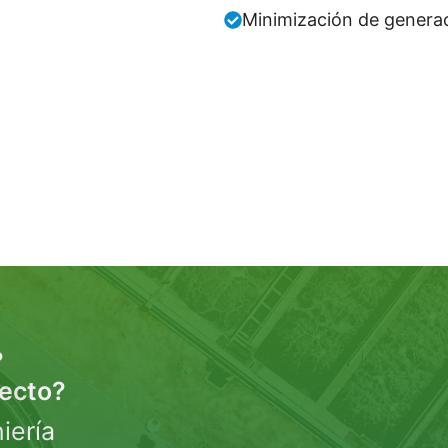
Minimización de generac
?
yecto?
iería