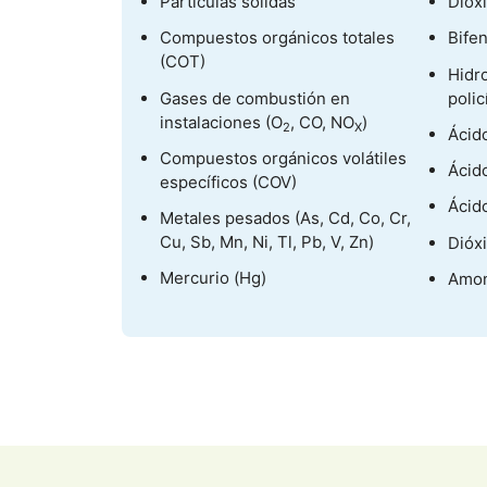
Partículas sólidas
Diox
Compuestos orgánicos totales
Bifen
(COT)
Hidr
Gases de combustión en
polic
instalaciones (O
, CO, NO
)
2
X
Ácido
Compuestos orgánicos volátiles
Ácido
específicos (COV)
Ácido
Metales pesados (As, Cd, Co, Cr,
Cu, Sb, Mn, Ni, Tl, Pb, V, Zn)
Dióx
Mercurio (Hg)
Amon